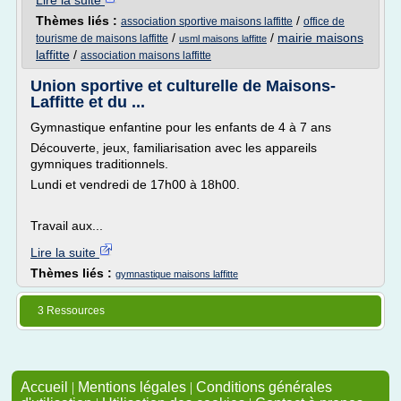
Lire la suite
Thèmes liés :
/
association sportive maisons laffitte
office de
/
/
mairie maisons
tourisme de maisons laffitte
usml maisons laffitte
laffitte
/
association maisons laffitte
Union sportive et culturelle de Maisons-
Laffitte et du ...
Gymnastique enfantine pour les enfants de 4 à 7 ans
Découverte, jeux, familiarisation avec les appareils
gymniques traditionnels.
Lundi et vendredi de 17h00 à 18h00.
Travail aux...
Lire la suite
Thèmes liés :
gymnastique maisons laffitte
3 Ressources
Accueil
|
Mentions légales
|
Conditions générales