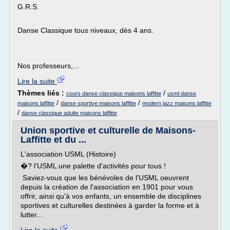
G.R.S.
Danse Classique tous niveaux, dès 4 ans.
Nos professeurs,...
Lire la suite
Thèmes liés :
/
cours danse classique maisons laffitte
usml danse
/
/
maisons laffitte
danse sportive maisons laffitte
modern jazz maisons laffitte
/
danse classique adulte maisons laffitte
Union sportive et culturelle de Maisons-
Laffitte et du ...
L'association USML (Histoire)
�? l'USML une palette d'activités pour tous !
Saviez-vous que les bénévoles de l'USML oeuvrent
depuis la création de l'association en 1901 pour vous
offrir, ainsi qu'à vos enfants, un ensemble de disciplines
sportives et culturelles destinées à garder la forme et à
lutter...