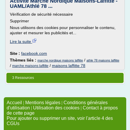
Activité Marche Nordique Maisons-Laffitte -
UAML/Athlé 78 ...
Vérification de sécurité nécessaire
Supprimer
Nous utilisons des cookies pour personnaliser le contenu,
ajuster et mesurer les publicités et...
Lire la suite
Site :
facebook.com
Thèmes liés :
/
marche nordique maisons laffitte
athle 78 maisons laffitte
/
/
maisons laffitte 78
marche maisons laffitte
3 Ressources
Accueil
|
Mentions légales
|
Conditions générales
d'utilisation
|
Utilisation des cookies
|
Contact à propos
de cette page
Pour ajouter ou supprimer un site, voir l'article 4 des
CGUs