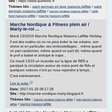
Site :
https://www.quintonic.fr
Thèmes liés :
saint germain en laye maisons laffitte
/
saint
germain maisons laffitte
/
/
carte
marche nordique maisons laffitte
/
foret maisons laffitte
marche maisons laffitte
Marche Nordique & Fitness plein air /
Marly-le-roi ...
Mardi 13/10/15 Marche Nordique Maisons Laffitte Herblay
Il est des matins où on ne peut éviter la vie urbaine, son
stress et en particulier ses embouteillages... même quand
on part randonner, même quand on part tôt, même quand
le prof a balisé et anticipé le trajet...
Ce mardi 13/10 un incendie sur la ligne de RER a
paralysé la circulation autour de notre point de Rdv et
quelques voitures n'ont pu nous rejoindre à temps...
C'est extrèmement...
Lire la suite
Date:
2017-01-25 08:17:28
Site :
http://marche-nordique-marly.blogspot.fr
Thèmes liés :
/
marche nordique maisons laffitte
club marche maisons
/
marche maisons laffitte
laffitte