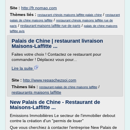
Site :
http://fr.nomao.com
Thèmes liés :
/
restaurant chinois maisons laffitte palais chine
restaurant
/
palais de chine maisons laffitte
restaurant chinois maisons laffitte rue de
/
/
restaurant maisons laffitte rue de paris
paris
palais de chine maisons
laffitte avis
Palais de Chine | restaurant livraison
Maisons-Laffitte ...
Faites votre choix ! Contactez ce restaurant pour
commander ! Déplacez vous pour...
Lire la suite
Site :
http://www.repaschezsoi.com
Thèmes liés :
/
restaurant palais de chine maisons laffitte
restaurants maisons laffitte
New Palais de Chine - Restaurant de
Maisons-Laffitte ...
Emissions Immobilières Le secteur de l'immobilier debout
contre la création d'un "permis de louer"
Que vous cherchiez à contacter l'entreprise New Palais de