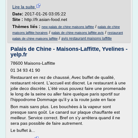
Lire la suite
Date:
2017-01-26 03:05:22
Site :
http://fr.asian-food.net
Thèmes liés :
/
new palais de chine maisons laffitte
palais de chine
/
/
maisons laffitte horaires
palais de chine maisons laffitte avis
restaurant
/
avis restaurant maisons laffitte
palais de chine maisons laffitte
Palais de Chine - Maisons-Laffitte, Yvelines -
yelp.fr
78600 Maisons-Laffitte
01 34 93 41 90
Restaurant en rez de chaussé, Avec buffet de qualité,
restaurant récent. L'accueil est discret. Le restaurant à une
jolie deco discrète. L'été vous pouvez faire une promenade
le long de la seine ou aller faire quelque paris sportif sur
l'hippodrome Dommage qu'il y a la route juste en face
Bon mais sans plus. Les bouchées à la vapeur sont
presque sans goût. Le canard sur plaque chauffante est
meilleur. Service correct. Bref on s'y arrêtera quand il ne
sera pas possible de faire autrement.
Le buffet à...