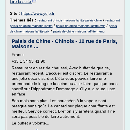
Lire la suite
Site :
https://www.yelp.fr
Thèmes liés :
/
restaurant chinois maisons laffitte palais chine
restaurant
/
/
palais de chine maisons laffitte
palais de chine maisons laffitte avis
palais
/
de chine maisons laffitte prix
palais de chine maisons laffitte menu
Palais de Chine - Chinois - 12 rue de Paris,
Maisons ...
France
+33 1 34 93 41 90
Restaurant en rez de chaussé, Avec buffet de qualité,
restaurant récent. L'accueil est discret. Le restaurant à
une jolie deco discrète. L'été vous pouvez faire une
promenade le long de la seine ou aller faire quelque paris
sportif sur l'hippodrome Dommage qu'il y a la route juste
en face
Bon mais sans plus. Les bouchées à la vapeur sont
presque sans goût. Le canard sur plaque chauffante est
meilleur. Service correct. Bref on s'y arrêtera quand il ne
sera pas possible de faire autrement.
Le buffet à volonté...