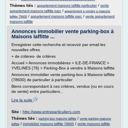
Thèmes liés :
/
appartement maisons laffitte particulier
vente
/
appartement maisons laffitte parc
appartement a vendre a maisons
/
/
appartement maisons laffitte parc
vente appartement
laffitte 78600
maisons laffitte
Annonces immobilier vente parking-box à
Maisons laffitte ...
Enregistrer cette recherche et recevoir par email les
nouvelles offres
+ de critères- de critères
Accueil > Annonces immobilières > ILE-DE-FRANCE >
YVELINES (78) > Parking-Box à vendre à Maisons laffitte
Annonces immobilier vente parking-box à Maisons laffitte
(78600) de particulier à particulier
Biens correspondant à ces critères, vendus (ou en cours
de vente) entre particuliers...
Lire la suite
Site :
http://www.entreparticuliers.com
Thèmes liés :
/
parking box maisons laffitte
vente parking maisons
/
/
immobilier maisons laffitte 78600
vente maisons laffitte
laffitte