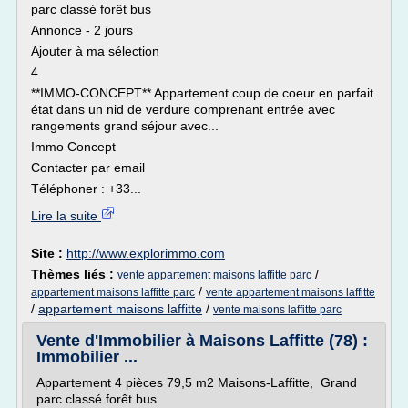
parc classé forêt bus
Annonce - 2 jours
Ajouter à ma sélection
4
**IMMO-CONCEPT** Appartement coup de coeur en parfait
état dans un nid de verdure comprenant entrée avec
rangements grand séjour avec...
Immo Concept
Contacter par email
Téléphoner : +33...
Lire la suite
Site :
http://www.explorimmo.com
Thèmes liés :
/
vente appartement maisons laffitte parc
/
appartement maisons laffitte parc
vente appartement maisons laffitte
/
appartement maisons laffitte
/
vente maisons laffitte parc
Vente d'Immobilier à Maisons Laffitte (78) :
Immobilier ...
Appartement 4 pièces 79,5 m2 Maisons-Laffitte, Grand
parc classé forêt bus