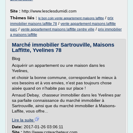
Site :
http://www.lesclesdumidi.com
Thèmes liés :
/
prix
le bon coin vente appartement maisons laffitte
/
immobilier maisons laffitte 78
vente appartement maisons laffitte
/
/
parc
vente appartement maisons laffitte centre ville
prix immobilier
a maisons laffitte
Marché immobilier Sartrouville, Maisons
Laffitte, Yvelines 78
Blog
Acquérir un appartement ou une maison dans les
Yvelines,
et choisir la bonne commune, correspondant le mieux à
vos besoins et à vos envies, n'est pas toujours chose
aisée quand on n'habite pas sur place !
Arnaud Debay, chasseur immobilier dans les Yvelines par
sa parfaite connaissance du marché immobilier à
Sartrouville, ainsi que du marché immobilier à Maisons-
Laffite, vous offre...
Lire la suite
Date:
2017-01-26 03:06:11
Site :
http://www.coteacheteur.com