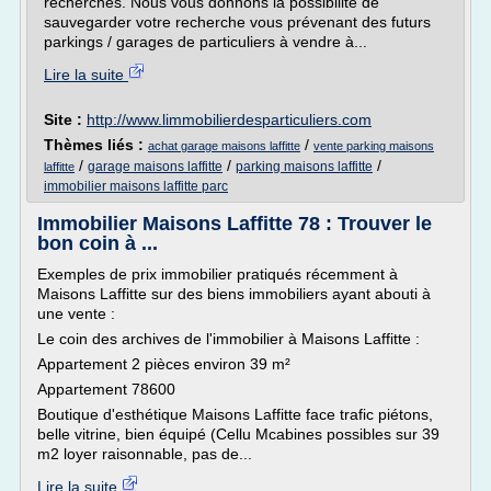
recherches. Nous vous donnons la possibilité de
sauvegarder votre recherche vous prévenant des futurs
parkings / garages de particuliers à vendre à...
Lire la suite
Site :
http://www.limmobilierdesparticuliers.com
Thèmes liés :
/
achat garage maisons laffitte
vente parking maisons
/
/
/
garage maisons laffitte
parking maisons laffitte
laffitte
immobilier maisons laffitte parc
Immobilier Maisons Laffitte 78 : Trouver le
bon coin à ...
Exemples de prix immobilier pratiqués récemment à
Maisons Laffitte sur des biens immobiliers ayant abouti à
une vente :
Le coin des archives de l'immobilier à Maisons Laffitte :
Appartement 2 pièces environ 39 m²
Appartement 78600
Boutique d'esthétique Maisons Laffitte face trafic piétons,
belle vitrine, bien équipé (Cellu Mcabines possibles sur 39
m2 loyer raisonnable, pas de...
Lire la suite