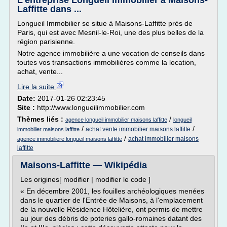
L'entreprise Longueil Immobilier à Maisons-
Laffitte dans ...
Longueil Immobilier se situe à Maisons-Laffitte près de
Paris, qui est avec Mesnil-le-Roi, une des plus belles de la
région parisienne.
Notre agence immobilière a une vocation de conseils dans
toutes vos transactions immobilières comme la location,
achat, vente...
Lire la suite
Date:
2017-01-26 02:23:45
Site :
http://www.longueilimmobilier.com
Thèmes liés :
/
agence longueil immobilier maisons laffitte
longueil
/
/
achat vente immobilier maisons laffitte
immobilier maisons laffitte
/
achat immobilier maisons
agence immobiliere longueil maisons laffitte
laffitte
Maisons-Laffitte — Wikipédia
Les origines[ modifier | modifier le code ]
« En décembre 2001, les fouilles archéologiques menées
dans le quartier de l'Entrée de Maisons, à l'emplacement
de la nouvelle Résidence Hôtelière, ont permis de mettre
au jour des débris de poteries gallo-romaines datant des