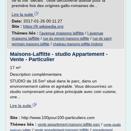
IIe et IIIe siècles : cette découverte atteste pour la
première fois des origines gallo-romaines de...
Lire la suite
Date:
2017-01-26 00:11:27
Site :
https://fr.wikipedia.org
Thèmes liés :
l'avenue maisons laffitte
/
l avenue
maisons laffitte
/
/
rue du mesnil maisons laffitte
rue de saint
/
germain maisons laffitte
chateau maisons laffitte histoire
Maisons-Laffitte - studio Appartement -
Vente - Particulier
17 m²
Description complémentaire
STUDIO de 16.5m² situé dans le parc, dans un
environnement calme et agréable. Vous découvrirez un
studio comprenant une pièce principale avec coin cuisine,
une...
Lire la suite
Site :
http://www.100pour100-particuliers.com
Thèmes liés :
/
vente appartement maisons laffitte parc
vente studio
/
/
vente appartement maisons laffitte
appartement
maisons laffitte