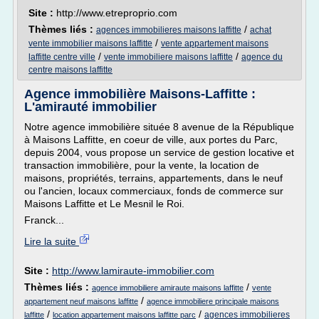
Site :
http://www.etreproprio.com
Thèmes liés :
/
agences immobilieres maisons laffitte
achat
/
vente immobilier maisons laffitte
vente appartement maisons
/
/
laffitte centre ville
vente immobiliere maisons laffitte
agence du
centre maisons laffitte
Agence immobilière Maisons-Laffitte :
L'amirauté immobilier
Notre agence immobilière située 8 avenue de la République
à Maisons Laffitte, en coeur de ville, aux portes du Parc,
depuis 2004, vous propose un service de gestion locative et
transaction immobilière, pour la vente, la location de
maisons, propriétés, terrains, appartements, dans le neuf
ou l'ancien, locaux commerciaux, fonds de commerce sur
Maisons Laffitte et Le Mesnil le Roi.
Franck...
Lire la suite
Site :
http://www.lamiraute-immobilier.com
Thèmes liés :
/
agence immobiliere amiraute maisons laffitte
vente
/
appartement neuf maisons laffitte
agence immobiliere principale maisons
/
/
agences immobilieres
laffitte
location appartement maisons laffitte parc