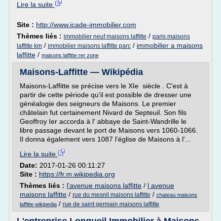
Lire la suite
Site :
http://www.icade-immobilier.com
Thèmes liés :
/
immobilier neuf maisons laffitte
paris maisons
/
/
immobilier a maisons
laffitte km
immobilier maisons laffitte parc
laffitte
/
maisons laffitte rer zone
Maisons-Laffitte — Wikipédia
Maisons-Laffitte se précise vers le XIe siècle . C'est à
partir de cette période qu'il est possible de dresser une
généalogie des seigneurs de Maisons. Le premier
châtelain fut certainement Nivard de Septeuil. Son fils
Geoffroy Ier accorda à l' abbaye de Saint-Wandrille le
libre passage devant le port de Maisons vers 1060-1066.
Il donna également vers 1087 l'église de Maisons à l'...
Lire la suite
Date:
2017-01-26 00:11:27
Site :
https://fr.m.wikipedia.org
Thèmes liés :
l'avenue maisons laffitte
/
l avenue
maisons laffitte
/
/
rue du mesnil maisons laffitte
chateau maisons
/
rue de saint germain maisons laffitte
laffitte wikipedia