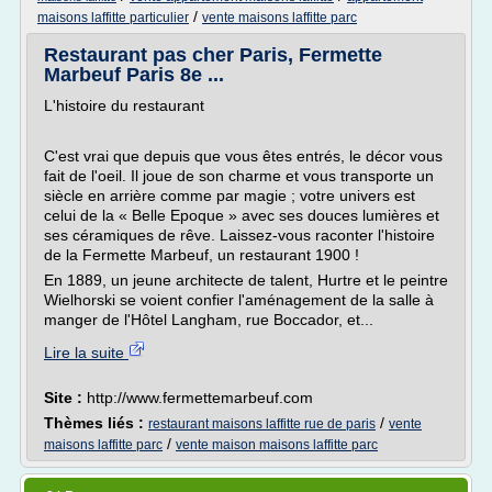
/
maisons laffitte particulier
vente maisons laffitte parc
Restaurant pas cher Paris, Fermette
Marbeuf Paris 8e ...
L'histoire du restaurant
C'est vrai que depuis que vous êtes entrés, le décor vous
fait de l'oeil. Il joue de son charme et vous transporte un
siècle en arrière comme par magie ; votre univers est
celui de la « Belle Epoque » avec ses douces lumières et
ses céramiques de rêve. Laissez-vous raconter l'histoire
de la Fermette Marbeuf, un restaurant 1900 !
En 1889, un jeune architecte de talent, Hurtre et le peintre
Wielhorski se voient confier l'aménagement de la salle à
manger de l'Hôtel Langham, rue Boccador, et...
Lire la suite
Site :
http://www.fermettemarbeuf.com
Thèmes liés :
/
restaurant maisons laffitte rue de paris
vente
/
maisons laffitte parc
vente maison maisons laffitte parc