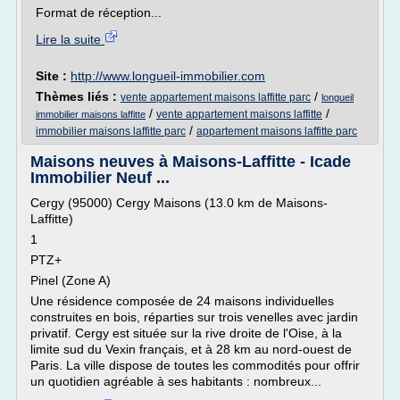
Format de réception...
Lire la suite
Site :
http://www.longueil-immobilier.com
Thèmes liés :
/
vente appartement maisons laffitte parc
longueil
/
/
vente appartement maisons laffitte
immobilier maisons laffitte
/
immobilier maisons laffitte parc
appartement maisons laffitte parc
Maisons neuves à Maisons-Laffitte - Icade
Immobilier Neuf ...
Cergy (95000) Cergy Maisons (13.0 km de Maisons-
Laffitte)
1
PTZ+
Pinel (Zone A)
Une résidence composée de 24 maisons individuelles
construites en bois, réparties sur trois venelles avec jardin
privatif. Cergy est située sur la rive droite de l'Oise, à la
limite sud du Vexin français, et à 28 km au nord-ouest de
Paris. La ville dispose de toutes les commodités pour offrir
un quotidien agréable à ses habitants : nombreux...