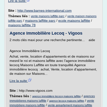
Lire la suite
Site :
http://www.barnes-international.com
Thèmes liés :
/
vente maisons laffitte parc
vente maison maisons
/
maisons laffitte parc
/
ecole maisons laffitte
/
laffitte parc
maisons laffitte 78
Agence Immobilière Lecoq - Vigoos
2 mots clés maxi pour une recherche pertinente... aide
Agence Immobilière Lecoq
Achat, vente, location d'appartements et de maisons sur
mesnil le roi et maisons laffitte avec l'agence immobilière
lecocq Maisons Laffitte en toute tranquilité.Agence
immobilière lecocq : achat, Vente, location d'appartement,
de maison sur Maisons...
Lire la suite
Site :
http://www.vigoos.com
Thèmes liés :
/
agences
agence immobiliere lecocq maisons laffitte
/
/
immobilieres maisons laffitte
vente
agence lecocq maisons laffitte
/
immobiliere maisons laffitte
vente appartement maisons laffitte