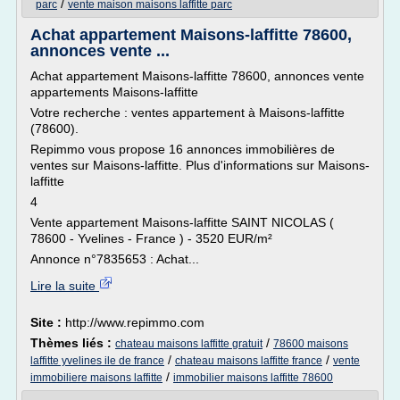
/
parc
vente maison maisons laffitte parc
Achat appartement Maisons-laffitte 78600,
annonces vente ...
Achat appartement Maisons-laffitte 78600, annonces vente
appartements Maisons-laffitte
Votre recherche : ventes appartement à Maisons-laffitte
(78600).
Repimmo vous propose 16 annonces immobilières de
ventes sur Maisons-laffitte. Plus d'informations sur Maisons-
laffitte
4
Vente appartement Maisons-laffitte SAINT NICOLAS (
78600 - Yvelines - France ) - 3520 EUR/m²
Annonce n°7835653 : Achat...
Lire la suite
Site :
http://www.repimmo.com
Thèmes liés :
/
chateau maisons laffitte gratuit
78600 maisons
/
/
laffitte yvelines ile de france
chateau maisons laffitte france
vente
/
immobiliere maisons laffitte
immobilier maisons laffitte 78600