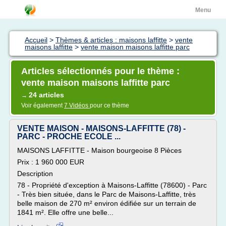
Menu
Accueil
>
Thèmes & articles : maisons laffitte
>
vente
maisons laffitte
>
vente maison maisons laffitte parc
Articles sélectionnés pour le thème :
vente maison maisons laffitte parc
24 articles
→
Voir également
7 Vidéos
pour ce thème
VENTE MAISON - MAISONS-LAFFITTE (78) -
PARC - PROCHE ECOLE ...
MAISONS LAFFITTE - Maison bourgeoise 8 Pièces
Prix : 1 960 000 EUR
Description
78 - Propriété d'exception à Maisons-Laffitte (78600) - Parc
- Très bien située, dans le Parc de Maisons-Laffitte, très
belle maison de 270 m² environ édifiée sur un terrain de
1841 m². Elle offre une belle...