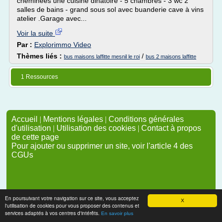
cheminées une cuisine dinatoire - 5 chambres - 3 wc 2
salles de bains - grand sous sol avec buanderie cave à vins
atelier .Garage avec...
Voir la suite
Par :
Explorimmo Video
Thèmes liés :
/
bus maisons laffitte mesnil le roi
bus 2 maisons laffitte
1 Ressources
Accueil
|
Mentions légales
|
Conditions générales
d'utilisation
|
Utilisation des cookies
|
Contact à propos
de cette page
Pour ajouter ou supprimer un site, voir l'article 4 des
CGUs
En poursuivant votre navigation sur ce site, vous acceptez
X
l'utilisation de cookies pour vous proposer des contenus et
services adaptés à vos centres d'intérêts.
En savoir plus