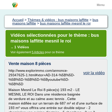
Menu
Accueil
>
Thèmes & vidéos : bus maisons laffitte
>
bus
maisons laffitte
>
bus maisons laffitte mesnil le roi
Vidéos sélectionnées pour le thème : bus
maisons laffitte mesnil le roi
1 Vidéos
→
Voir également
5 Articles
pour ce thème
Vente maison 8 pièces
http://www.explorimmo.com/annonce-
voir la vidéo
29347625-1.html#xtor=AD-314-%5B%5D-
%5B%5D-%5B%5D-%5Byoutube%5D-
%5B%5D
Maison Mesnil Le Roi 8 pièce(s) 193 m2 - LE
MESNIL LE ROI Dans une résidence baignée
de verdure et au calme avec tennis ..Cette
maison édifiée sur un terrain de 687 m² et d'une surface de
193 m² vous offrira une entrée sur double séjour - 2