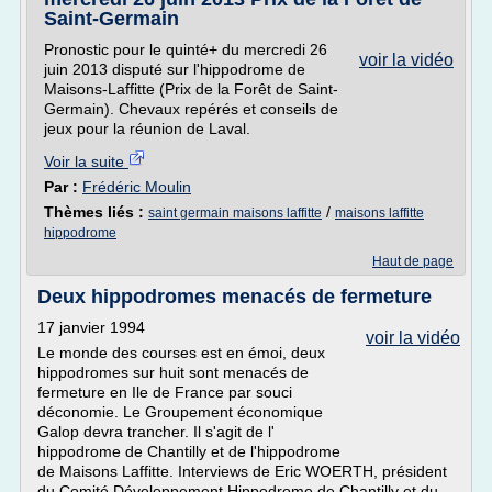
Saint-Germain
Pronostic pour le quinté+ du mercredi 26
voir la vidéo
juin 2013 disputé sur l'hippodrome de
Maisons-Laffitte (Prix de la Forêt de Saint-
Germain). Chevaux repérés et conseils de
jeux pour la réunion de Laval.
Voir la suite
Par :
Frédéric Moulin
Thèmes liés :
/
saint germain maisons laffitte
maisons laffitte
hippodrome
Haut de page
Deux hippodromes menacés de fermeture
17 janvier 1994
voir la vidéo
Le monde des courses est en émoi, deux
hippodromes sur huit sont menacés de
fermeture en Ile de France par souci
déconomie. Le Groupement économique
Galop devra trancher. Il s'agit de l'
hippodrome de Chantilly et de l'hippodrome
de Maisons Laffitte. Interviews de Eric WOERTH, président
du Comité Développement Hippodrome de Chantilly et du