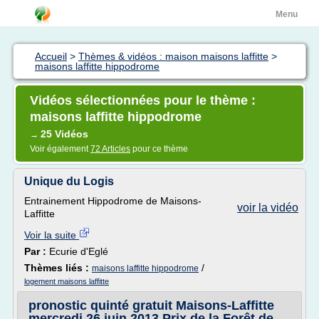
Menu
Accueil
>
Thèmes & vidéos : maison maisons laffitte
>
maisons laffitte hippodrome
Vidéos sélectionnées pour le thème :
maisons laffitte hippodrome
25 Vidéos
→
Voir également
72 Articles
pour ce thème
Unique du Logis
Entrainement Hippodrome de Maisons-
voir la vidéo
Laffitte
Voir la suite
Par :
Ecurie d'Eglé
Thèmes liés :
/
maisons laffitte hippodrome
logement maisons laffitte
pronostic quinté gratuit Maisons-Laffitte
mercredi 26 juin 2013 Prix de la Forêt de