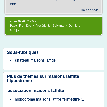
laffitte
Haut de page
1 - 10 de 25 Vidéos
Page : Première | < Précédente |
Suivante
> |
Dernière
0
|
1
|
2
Sous-rubriques
chateau
maisons laffitte
Plus de thèmes sur
maisons laffitte
hippodrome
association maisons laffitte
hippodrome maisons laffitte
fermeture
(1)