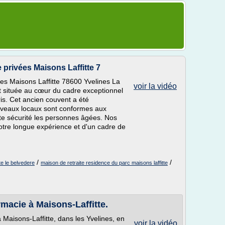
 privées Maisons Laffitte 7
ées Maisons Laffitte 78600 Yvelines La
voir la vidéo
st située au cœur du cadre exceptionnel
is. Cet ancien couvent a été
uveaux locaux sont conformes aux
ute sécurité les personnes âgées. Nos
notre longue expérience et d'un cadre de
/
/
te le belvedere
maison de retraite residence du parc maisons laffitte
rmacie à Maisons-Laffitte.
 Maisons-Laffitte, dans les Yvelines, en
voir la vidéo