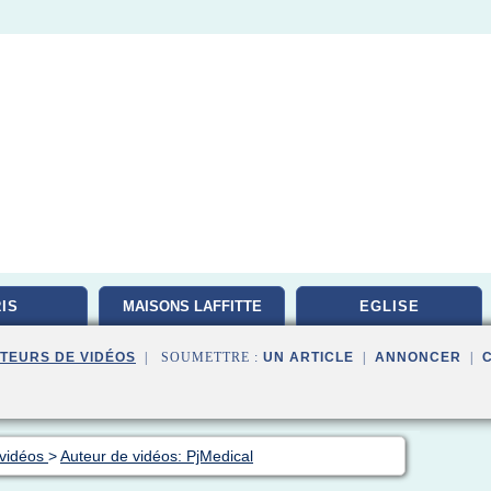
IS
MAISONS LAFFITTE
EGLISE
TEURS DE VIDÉOS
| SOUMETTRE :
UN ARTICLE
|
ANNONCER
|
 vidéos
>
Auteur de vidéos: PjMedical