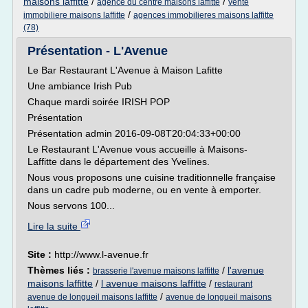
maisons laffitte
/
/
agence du centre maisons laffitte
vente
/
immobiliere maisons laffitte
agences immobilieres maisons laffitte
(78)
Présentation - L'Avenue
Le Bar Restaurant L'Avenue à Maison Lafitte
Une ambiance Irish Pub
Chaque mardi soirée IRISH POP
Présentation
Présentation admin 2016-09-08T20:04:33+00:00
Le Restaurant L'Avenue vous accueille à Maisons-
Laffitte dans le département des Yvelines.
Nous vous proposons une cuisine traditionnelle française
dans un cadre pub moderne, ou en vente à emporter.
Nous servons 100...
Lire la suite
Site :
http://www.l-avenue.fr
Thèmes liés :
/
l'avenue
brasserie l'avenue maisons laffitte
maisons laffitte
/
l avenue maisons laffitte
/
restaurant
/
avenue de longueil maisons laffitte
avenue de longueil maisons