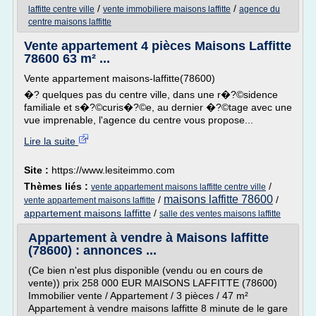
/
/
laffitte centre ville
vente immobiliere maisons laffitte
agence du
centre maisons laffitte
Vente appartement 4 pièces Maisons Laffitte
78600 63 m² ...
Vente appartement maisons-laffitte(78600)
�? quelques pas du centre ville, dans une r�?©sidence
familiale et s�?©curis�?©e, au dernier �?©tage avec une
vue imprenable, l'agence du centre vous propose...
Lire la suite
Site :
https://www.lesiteimmo.com
Thèmes liés :
/
vente appartement maisons laffitte centre ville
maisons laffitte 78600
/
/
vente appartement maisons laffitte
appartement maisons laffitte
/
salle des ventes maisons laffitte
Appartement à vendre à Maisons laffitte
(78600) : annonces ...
(Ce bien n'est plus disponible (vendu ou en cours de
vente)) prix 258 000 EUR MAISONS LAFFITTE (78600)
Immobilier vente / Appartement / 3 pièces / 47 m²
Appartement à vendre maisons laffitte 8 minute de le gare