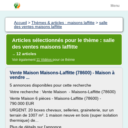
Menu
Accueil
>
Thèmes & articles : maisons laffitte
>
salle
des ventes maisons laffitte
Articles sélectionnés pour le thème : salle
des ventes maisons laffitte
12 articles
→
Voir également
11 Vidéos
pour ce thème
Vente Maison Maisons-Laffitte (78600) - Maison à
vendre ...
5 annonces disponibles pour cette recherche
Votre recherche : Vente Maison - Maisons-Laffitte (78600)
Vente Maison 6 pièces - Maisons-Laffitte (78600) -
790.000 EUR
URGENT. 20 boxes chevaux, selleries, graineterie, sur un
terrain de 1007 m². 1 maison neuve en bois (super isolation
thermique) de...
Plus de détails sur l'annonce