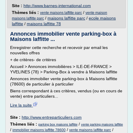
Site :
http://www.barnes-international.com
Thèmes liés :
/
vente maisons laffitte parc
vente maison
/
maisons laffitte parc
/
ecole maisons
maisons laffitte parc
laffitte
/
maisons laffitte 78
Annonces immobilier vente parking-box à
Maisons laffitte ...
Enregistrer cette recherche et recevoir par email les
nouvelles offres
+ de critères- de critères
Accueil > Annonces immobilières > ILE-DE-FRANCE >
YVELINES (78) > Parking-Box à vendre à Maisons laffitte
Annonces immobilier vente parking-box à Maisons laffitte
(78600) de particulier à particulier
Biens correspondant à ces critères, vendus (ou en cours de
vente) entre particuliers...
Lire la suite
Site :
http://www.entreparticuliers.com
Thèmes liés :
/
parking box maisons laffitte
vente parking maisons laffitte
/
/
/
immobilier maisons laffitte 78600
vente maisons laffitte parc