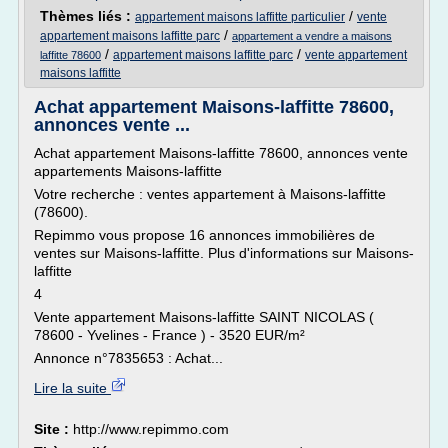
Thèmes liés :
/
appartement maisons laffitte particulier
vente
/
appartement maisons laffitte parc
appartement a vendre a maisons
/
/
appartement maisons laffitte parc
vente appartement
laffitte 78600
maisons laffitte
Achat appartement Maisons-laffitte 78600,
annonces vente ...
Achat appartement Maisons-laffitte 78600, annonces vente
appartements Maisons-laffitte
Votre recherche : ventes appartement à Maisons-laffitte
(78600).
Repimmo vous propose 16 annonces immobilières de
ventes sur Maisons-laffitte. Plus d'informations sur Maisons-
laffitte
4
Vente appartement Maisons-laffitte SAINT NICOLAS (
78600 - Yvelines - France ) - 3520 EUR/m²
Annonce n°7835653 : Achat...
Lire la suite
Site :
http://www.repimmo.com