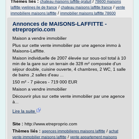
Thèmes liés :
/
chateau maisons laffitte gratuit
78600 maisons
/
/
laffitte yvelines ile de france
chateau maisons laffitte france
vente
/
immobiliere maisons laffitte
immobilier maisons laffitte 78600
Annonces de MAISONS-LAFFITTE -
etreproprio.com
Maison a vendre immobilier
Plus sur cette vente immobilier par une agence immo à
Maisons-Laffitte.
Maison individuelle de 2007 élevée sur sous-sol total à 10
min de la gare sur un terrain de 328 m² composée d'un
séjour double, cuisine ouverte, 4 chambres, 2 WC, 1 salle
de bains ,2 salles d'eau ...
150 m² - 7 pièces - 719 000 EUR
Maison a vendre immobilier
Découvrir plus sur cette vente immobilier par une agence
à...
Lire la suite
Site :
http://www.etreproprio.com
Thèmes liés :
/
agences immobilieres maisons laffitte
achat
/
vente immobilier maisons laffitte
vente appartement maisons