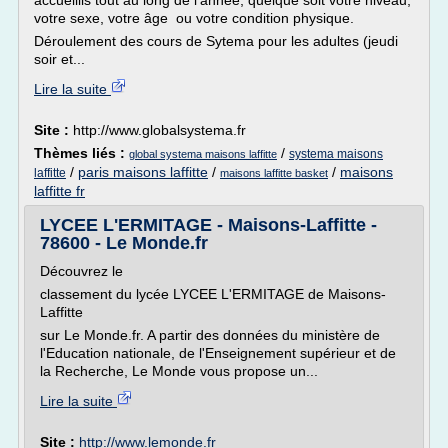
accueillis tout au long de l'année, quelque soit votre niveau,
votre sexe, votre âge ou votre condition physique.
Déroulement des cours de Sytema pour les adultes (jeudi
soir et...
Lire la suite
Site :
http://www.globalsystema.fr
Thèmes liés :
/
systema maisons
global systema maisons laffitte
/
paris maisons laffitte
/
/
maisons
laffitte
maisons laffitte basket
laffitte fr
LYCEE L'ERMITAGE - Maisons-Laffitte -
78600 - Le Monde.fr
Découvrez le
classement du lycée LYCEE L'ERMITAGE de Maisons-
Laffitte
sur Le Monde.fr. A partir des données du ministère de
l'Education nationale, de l'Enseignement supérieur et de
la Recherche, Le Monde vous propose un...
Lire la suite
Site :
http://www.lemonde.fr