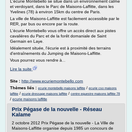
L'écurie Montebello se situe dans un environnement calme
et verdoyant, dans le Parc de Maisons-Laffitte, dans les
Yvelines (78) à environ 15km du centre de Paris.
La ville de Maisons-Laffitte est facilement accessible par le
RER, par bus ou encore par la route.
L'écurie Montebello vous offre un accès direct aux pistes
cavalières du Parc et de la forêt domaniale de Saint
Germain en Laye.
Idéalement située, l'écurie est à proximité des terrains
d'entraînements du Jumping de Maisons-Laffitte.
Vous pourrez vous rendre à...
Lire la suite
Site :
http://www.ecuriemontebello.com
Thèmes liés :
/
ecurie montebello maisons laffitte
ecurie cso maisons
/
/
laffitte
ecurie dressage maisons laffitte
centre equestre maisons laffitte 78
/
ecurie maisons laffitte
Prix Pégase de la nouvelle - Réseau
Kalame
2 octobre 2012 Prix Pégase de la nouvelle - La Ville de
Maisons-Laffitte organise depuis 1985 un concours de