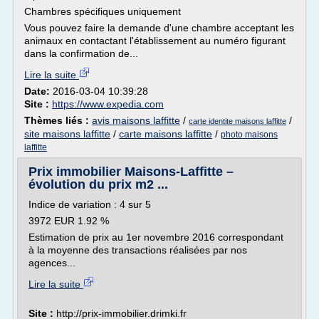
Chambres spécifiques uniquement
Vous pouvez faire la demande d'une chambre acceptant les
animaux en contactant l'établissement au numéro figurant
dans la confirmation de...
Lire la suite
Date:
2016-03-04 10:39:28
Site :
https://www.expedia.com
Thèmes liés :
avis maisons laffitte
/
/
carte identite maisons laffitte
site maisons laffitte
/
carte maisons laffitte
/
photo maisons
laffitte
Prix immobilier Maisons-Laffitte –
évolution du prix m2 ...
Indice de variation : 4 sur 5
3972 EUR 1.92 %
Estimation de prix au 1er novembre 2016 correspondant
à la moyenne des transactions réalisées par nos
agences...
Lire la suite
Site :
http://prix-immobilier.drimki.fr