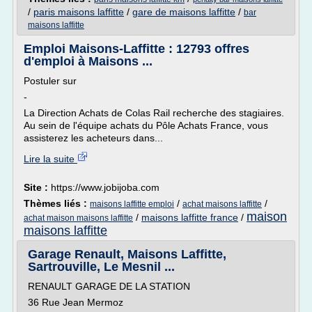
/
paris maisons laffitte
/
gare de maisons laffitte
/
bar
maisons laffitte
Emploi Maisons-Laffitte : 12793 offres
d'emploi à Maisons ...
Postuler sur
-
La Direction Achats de Colas Rail recherche des stagiaires.
Au sein de l'équipe achats du Pôle Achats France, vous
assisterez les acheteurs dans...
Lire la suite
Site :
https://www.jobijoba.com
Thèmes liés :
/
/
maisons laffitte emploi
achat maisons laffitte
maison
/
maisons laffitte france
/
achat maison maisons laffitte
maisons laffitte
Garage Renault, Maisons Laffitte,
Sartrouville, Le Mesnil ...
RENAULT GARAGE DE LA STATION
36 Rue Jean Mermoz