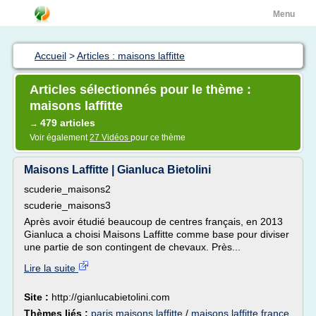
Menu
Accueil
>
Articles : maisons laffitte
Articles sélectionnés pour le thème :
maisons laffitte
479 articles
→
Voir également
27 Vidéos
pour ce thème
Maisons Laffitte | Gianluca Bietolini
scuderie_maisons2
scuderie_maisons3
Après avoir étudié beaucoup de centres français, en 2013
Gianluca a choisi Maisons Laffitte comme base pour diviser
une partie de son contingent de chevaux. Près...
Lire la suite
Site :
http://gianlucabietolini.com
Thèmes liés :
paris maisons laffitte
/
maisons laffitte france