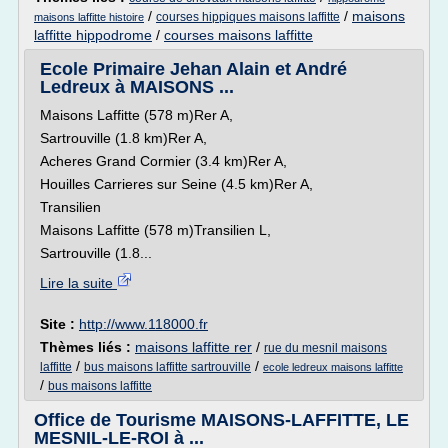
/
/
maisons
courses hippiques maisons laffitte
maisons laffitte histoire
laffitte hippodrome
/
courses maisons laffitte
Ecole Primaire Jehan Alain et André
Ledreux à MAISONS ...
Maisons Laffitte (578 m)Rer A,
Sartrouville (1.8 km)Rer A,
Acheres Grand Cormier (3.4 km)Rer A,
Houilles Carrieres sur Seine (4.5 km)Rer A,
Transilien
Maisons Laffitte (578 m)Transilien L,
Sartrouville (1.8...
Lire la suite
Site :
http://www.118000.fr
Thèmes liés :
maisons laffitte rer
/
rue du mesnil maisons
/
/
laffitte
bus maisons laffitte sartrouville
ecole ledreux maisons laffitte
/
bus maisons laffitte
Office de Tourisme MAISONS-LAFFITTE, LE
MESNIL-LE-ROI à ...