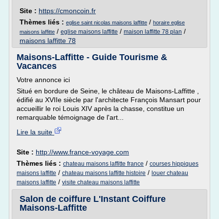
Site :
https://cmoncoin.fr
Thèmes liés :
/
eglise saint nicolas maisons laffitte
horaire eglise
/
/
/
eglise maisons laffitte
maison laffitte 78 plan
maisons laffitte
maisons laffitte 78
Maisons-Laffitte - Guide Tourisme &
Vacances
Votre annonce ici
Situé en bordure de Seine, le château de Maisons-Laffitte ,
édifié au XVIIe siècle par l'architecte François Mansart pour
accueillir le roi Louis XIV après la chasse, constitue un
remarquable témoignage de l'art...
Lire la suite
Site :
http://www.france-voyage.com
Thèmes liés :
/
chateau maisons laffitte france
courses hippiques
/
/
maisons laffitte
chateau maisons laffitte histoire
louer chateau
/
maisons laffitte
visite chateau maisons laffitte
Salon de coiffure L'Instant Coiffure
Maisons-Laffitte