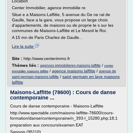
Location
Center Immobilier, agence immobilie re
Situe e a Maisons-Laffitte, 5 avenue du Ge ne ral de
Gaulle, face a la gare, vous propose un large choix
d'appartements, de maisons ou de proprie te s sur les
communes de Maisons-Laffitte et Le Mesnil le Roi.
A 15 mn de Paris Charles de Gaulle...
Lire la suite
Site :
http://www.centerimmo.fr
Thèmes liés :
/
agences immobilieres maisons laffitte
center
/
agence maisons laffitte
/
avenue de
immobilier maisons laffitte
/
saint germain en laye maisons
saint germain maisons laffitte
laffitte
Maisons-Laffitte (78600) : Cours de danse
contemporaine ...
Cours de danse contemporaine - Maisons-Laffitte
http://www.spectable.com/maisons-laffitte-78600/cours-
formation/danse/contemporaine/n_393-l_15280.php;18;1
preparation aux concours/examen EAT
Sannois (95110)