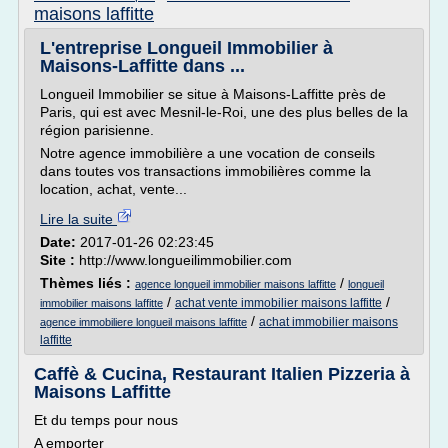
maisons laffitte
L'entreprise Longueil Immobilier à
Maisons-Laffitte dans ...
Longueil Immobilier se situe à Maisons-Laffitte près de
Paris, qui est avec Mesnil-le-Roi, une des plus belles de la
région parisienne.
Notre agence immobilière a une vocation de conseils
dans toutes vos transactions immobilières comme la
location, achat, vente...
Lire la suite
Date:
2017-01-26 02:23:45
Site :
http://www.longueilimmobilier.com
Thèmes liés :
/
agence longueil immobilier maisons laffitte
longueil
/
/
achat vente immobilier maisons laffitte
immobilier maisons laffitte
/
achat immobilier maisons
agence immobiliere longueil maisons laffitte
laffitte
Caffè & Cucina, Restaurant Italien Pizzeria à
Maisons Laffitte
Et du temps pour nous
A emporter