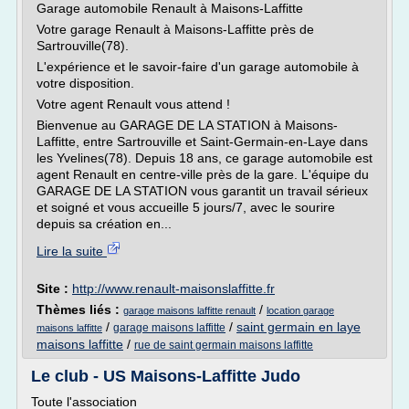
Garage automobile Renault à Maisons-Laffitte
Votre garage Renault à Maisons-Laffitte près de
Sartrouville(78).
L'expérience et le savoir-faire d'un garage automobile à
votre disposition.
Votre agent Renault vous attend !
Bienvenue au GARAGE DE LA STATION à Maisons-
Laffitte, entre Sartrouville et Saint-Germain-en-Laye dans
les Yvelines(78). Depuis 18 ans, ce garage automobile est
agent Renault en centre-ville près de la gare. L'équipe du
GARAGE DE LA STATION vous garantit un travail sérieux
et soigné et vous accueille 5 jours/7, avec le sourire
depuis sa création en...
Lire la suite
Site :
http://www.renault-maisonslaffitte.fr
Thèmes liés :
/
garage maisons laffitte renault
location garage
/
/
saint germain en laye
garage maisons laffitte
maisons laffitte
maisons laffitte
/
rue de saint germain maisons laffitte
Le club - US Maisons-Laffitte Judo
Toute l'association