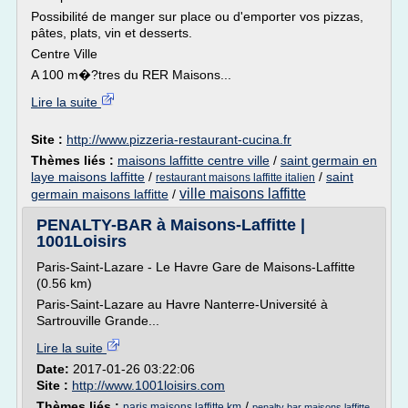
Possibilité de manger sur place ou d'emporter vos pizzas,
pâtes, plats, vin et desserts.
Centre Ville
A 100 m�?tres du RER Maisons...
Lire la suite
Site :
http://www.pizzeria-restaurant-cucina.fr
Thèmes liés :
maisons laffitte centre ville
/
saint germain en
laye maisons laffitte
/
/
saint
restaurant maisons laffitte italien
ville maisons laffitte
germain maisons laffitte
/
PENALTY-BAR à Maisons-Laffitte |
1001Loisirs
Paris-Saint-Lazare - Le Havre Gare de Maisons-Laffitte
(0.56 km)
Paris-Saint-Lazare au Havre Nanterre-Université à
Sartrouville Grande...
Lire la suite
Date:
2017-01-26 03:22:06
Site :
http://www.1001loisirs.com
Thèmes liés :
/
paris maisons laffitte km
penalty bar maisons laffitte