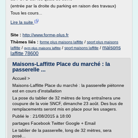
(entrée par la droite du parking en raison des travaux)
Tous les cours...
Lire la suite
Site :
http://www.forme-plus.fr
Thèmes liés :
/
forme plus maisons laffitte
sport plus maisons
maisons
/
/
/
laffitte
sport maisons laffitte
gym plus maisons laffitte
laffitte 78600
Maisons-Laffitte Place du marché : la
passerelle ...
Accueil >
Maisons-Laffitte Place du marché : la passerelle piétonne
est en cours d'installation
La pose du tablier de 32 mètres de long entraînera une
coupure de la voie SNCF, dimanche 23 août. Des bus de
remplacements seront mis en place pour les usagers.
Publié le : 21/08/2015 à 18:00
partages Facebook Twitter Google + Email
Le tablier de la passerelle, long de 32 mètres, sera
posé...