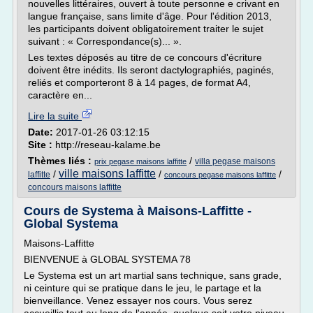
nouvelles littéraires, ouvert à toute personne e crivant en
langue française, sans limite d'âge. Pour l'édition 2013,
les participants doivent obligatoirement traiter le sujet
suivant : « Correspondance(s)... ».
Les textes déposés au titre de ce concours d'écriture
doivent être inédits. Ils seront dactylographiés, paginés,
reliés et comporteront 8 à 14 pages, de format A4,
caractère en...
Lire la suite
Date:
2017-01-26 03:12:15
Site :
http://reseau-kalame.be
Thèmes liés :
/
villa pegase maisons
prix pegase maisons laffitte
ville maisons laffitte
/
/
/
laffitte
concours pegase maisons laffitte
concours maisons laffitte
Cours de Systema à Maisons-Laffitte -
Global Systema
Maisons-Laffitte
BIENVENUE à GLOBAL SYSTEMA 78
Le Systema est un art martial sans technique, sans grade,
ni ceinture qui se pratique dans le jeu, le partage et la
bienveillance. Venez essayer nos cours. Vous serez