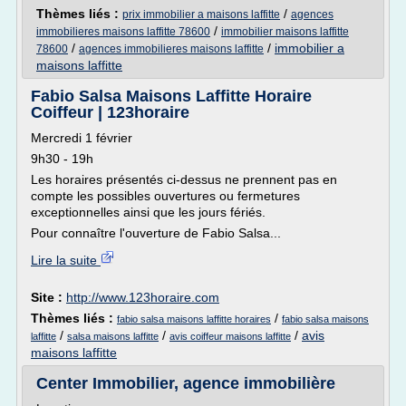
Thèmes liés :
/
prix immobilier a maisons laffitte
agences
/
immobilieres maisons laffitte 78600
immobilier maisons laffitte
/
/
immobilier a
78600
agences immobilieres maisons laffitte
maisons laffitte
Fabio Salsa Maisons Laffitte Horaire
Coiffeur | 123horaire
Mercredi 1 février
9h30 - 19h
Les horaires présentés ci-dessus ne prennent pas en
compte les possibles ouvertures ou fermetures
exceptionnelles ainsi que les jours fériés.
Pour connaître l'ouverture de Fabio Salsa...
Lire la suite
Site :
http://www.123horaire.com
Thèmes liés :
/
fabio salsa maisons laffitte horaires
fabio salsa maisons
/
/
/
avis
laffitte
salsa maisons laffitte
avis coiffeur maisons laffitte
maisons laffitte
Center Immobilier, agence immobilière