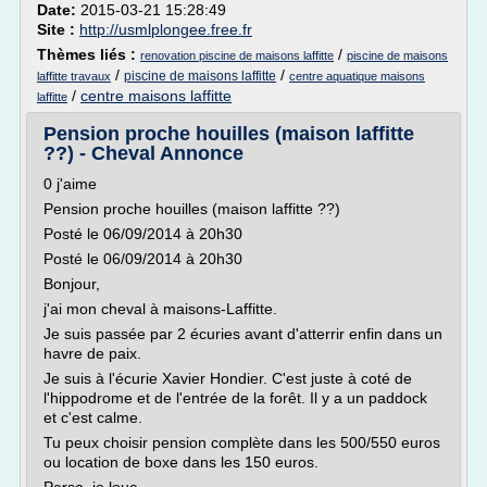
Date:
2015-03-21 15:28:49
Site :
http://usmlplongee.free.fr
Thèmes liés :
/
renovation piscine de maisons laffitte
piscine de maisons
/
/
piscine de maisons laffitte
laffitte travaux
centre aquatique maisons
/
centre maisons laffitte
laffitte
Pension proche houilles (maison laffitte
??) - Cheval Annonce
0 j'aime
Pension proche houilles (maison laffitte ??)
Posté le 06/09/2014 à 20h30
Posté le 06/09/2014 à 20h30
Bonjour,
j'ai mon cheval à maisons-Laffitte.
Je suis passée par 2 écuries avant d'atterrir enfin dans un
havre de paix.
Je suis à l'écurie Xavier Hondier. C'est juste à coté de
l'hippodrome et de l'entrée de la forêt. Il y a un paddock
et c'est calme.
Tu peux choisir pension complète dans les 500/550 euros
ou location de boxe dans les 150 euros.