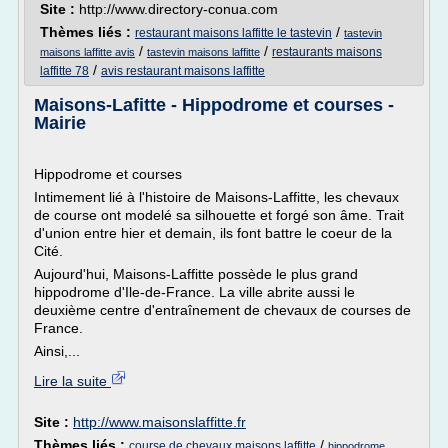
Site :
http://www.directory-conua.com
Thèmes liés :
/
restaurant maisons laffitte le tastevin
tastevin
/
/
restaurants maisons
maisons laffitte avis
tastevin maisons laffitte
/
laffitte 78
avis restaurant maisons laffitte
Maisons-Lafitte - Hippodrome et courses -
Mairie
Hippodrome et courses
Intimement lié à l'histoire de Maisons-Laffitte, les chevaux
de course ont modelé sa silhouette et forgé son âme. Trait
d'union entre hier et demain, ils font battre le coeur de la
Cité.
Aujourd'hui, Maisons-Laffitte possède le plus grand
hippodrome d'Ile-de-France. La ville abrite aussi le
deuxième centre d'entraînement de chevaux de courses de
France.
Ainsi,...
Lire la suite
Site :
http://www.maisonslaffitte.fr
Thèmes liés :
/
course de chevaux maisons laffitte
hippodrome