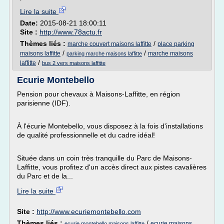
Lire la suite
Date:
2015-08-21 18:00:11
Site :
http://www.78actu.fr
Thèmes liés :
/
marche couvert maisons laffitte
place parking
/
/
maisons laffitte
marche maisons
parking marche maisons laffitte
/
laffitte
bus 2 vers maisons laffitte
Ecurie Montebello
Pension pour chevaux à Maisons-Laffitte, en région
parisienne (IDF).
À l'écurie Montebello, vous disposez à la fois d'installations
de qualité professionnelle et du cadre idéal!
Située dans un coin très tranquille du Parc de Maisons-
Laffitte, vous profitez d'un accès direct aux pistes cavalières
du Parc et de la...
Lire la suite
Site :
http://www.ecuriemontebello.com
Thèmes liés :
/
ecurie maisons
ecurie montebello maisons laffitte