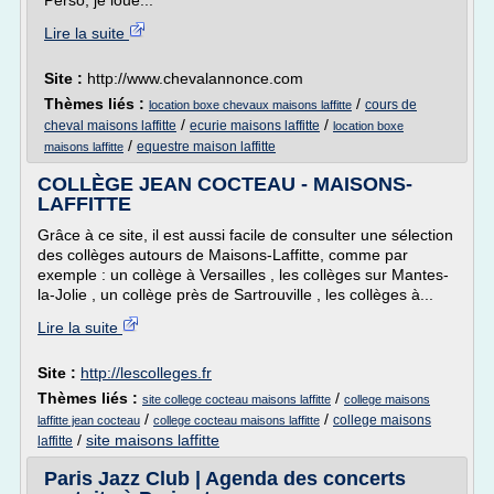
Perso, je loue...
Lire la suite
Site :
http://www.chevalannonce.com
Thèmes liés :
/
cours de
location boxe chevaux maisons laffitte
/
/
cheval maisons laffitte
ecurie maisons laffitte
location boxe
/
equestre maison laffitte
maisons laffitte
COLLÈGE JEAN COCTEAU - MAISONS-
LAFFITTE
Grâce à ce site, il est aussi facile de consulter une sélection
des collèges autours de Maisons-Laffitte, comme par
exemple : un collège à Versailles , les collèges sur Mantes-
la-Jolie , un collège près de Sartrouville , les collèges à...
Lire la suite
Site :
http://lescolleges.fr
Thèmes liés :
/
site college cocteau maisons laffitte
college maisons
/
/
college maisons
laffitte jean cocteau
college cocteau maisons laffitte
/
site maisons laffitte
laffitte
Paris Jazz Club | Agenda des concerts