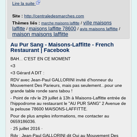
Lire la suite
Site :
http://centraledesmarches.com
ville maisons
Thèmes liés :
/
marche maisons laffitte
laffitte
maisons laffitte 78600
/
/
avis maisons laffitte
/
maison maisons laffitte
Au Pur Sang - Maisons-Laffitte - French
Restaurant | Facebook
BAH... C'EST EN CE MOMENT
<3
<3 Gérard A DIT :
RDV avec Jean-Paul GALLORINI invité d'honneur du
Mouvement Des Parieurs, mais pas seulement...pour une
grande table ronde sans tabou !
- Point de rdv le 29 juillet à 13h à Maisons-Laffitte entrée de
l'hippodrome au restaurant le "AU PUR SANG" 2 Avenue de
la pelouse 78600 MAISONS-LAFFITTE.
Pour de plus amples informations, me contacter au
0659186036.
· 25 juillet 2016 ·
Rdv : Jean-Paul GALLORINI dit Oui au Mouvement Des