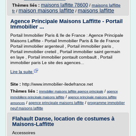
maisons laffitte 78600
Thèmes liés :
/
maisons laffitte
maison maisons laffitte
maisons laffitte
fr
/
/
Agence Principale Maisons Laffitte - Portail
Immobilier ...
Portail Immobilier Paris & Ile de France : Agence Principale
Maisons Laffitte - Portail Immobilier Paris & Ile de France
Portail immobilier argenteuil , Portail immobilier paris ,
Portail immobilier creteil , Portail immobilier saint germain
en laye , Portail immobilier pontault combault , Portail
immobilier paris Le site des agences...
Lire la suite
Site :
http://www.immobilier-iledefrance.net
Thèmes liés :
/
immobilier maisons laffitte agence principale
agence
/
immobiliere principale maisons laffitte
agence principale maisons laffitte
/
/
agence principale maisons laffitte
programme immobilier
annonces
neuf maisons laffitte
Flahault Danse, location de costumes à
Maisons-Laffitte
Accessoires