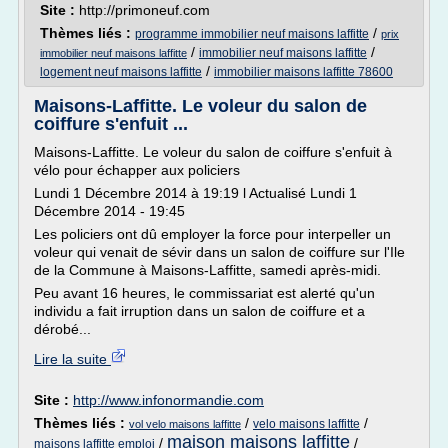
Site :
http://primoneuf.com
Thèmes liés :
/
programme immobilier neuf maisons laffitte
prix
/
/
immobilier neuf maisons laffitte
immobilier neuf maisons laffitte
/
logement neuf maisons laffitte
immobilier maisons laffitte 78600
Maisons-Laffitte. Le voleur du salon de
coiffure s'enfuit ...
Maisons-Laffitte. Le voleur du salon de coiffure s'enfuit à
vélo pour échapper aux policiers
Lundi 1 Décembre 2014 à 19:19 l Actualisé Lundi 1
Décembre 2014 - 19:45
Les policiers ont dû employer la force pour interpeller un
voleur qui venait de sévir dans un salon de coiffure sur l'Ile
de la Commune à Maisons-Laffitte, samedi après-midi.
Peu avant 16 heures, le commissariat est alerté qu'un
individu a fait irruption dans un salon de coiffure et a
dérobé...
Lire la suite
Site :
http://www.infonormandie.com
Thèmes liés :
/
/
velo maisons laffitte
vol velo maisons laffitte
maison maisons laffitte
/
/
maisons laffitte emploi